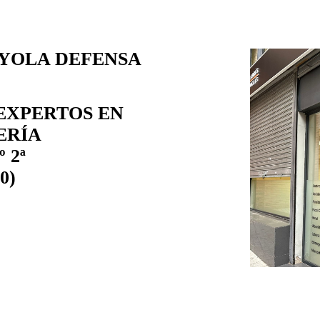
YOLA DEFENSA
EXPERTOS EN
ERÍA
º 2ª
0)