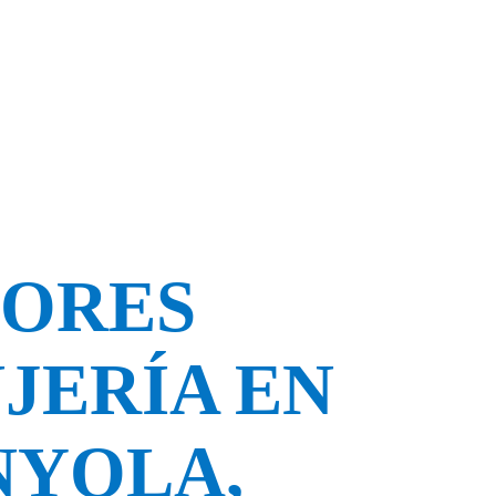
JORES
JERÍA EN
NYOLA
,